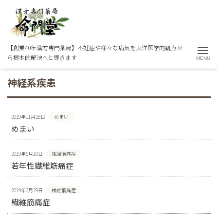
【創業40年漢方専門薬局】不妊症や様々な病気を東洋医学的観点か
Me
ら根本的解決へと導きます
神経系疾患
2019年11月28日
めまい
めまい
2019年5月10日
繊維筋痛症
若年性繊維筋痛症
2019年3月29日
繊維筋痛症
繊維筋痛症