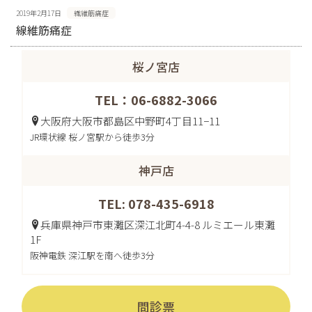
2019年2月17日
繊維筋痛症
線維筋痛症
桜ノ宮店
TEL：06-6882-3066
大阪府大阪市都島区中野町4丁目11−11
JR環状線 桜ノ宮駅から徒歩3分
神戸店
TEL: 078-435-6918
兵庫県神戸市東灘区深江北町4-4-8 ルミエール東灘
1F
阪神電鉄 深江駅を南へ徒歩3分
問診票