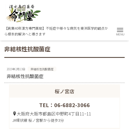
【創業40年漢方専門薬局】不妊症や様々な病気を東洋医学的観点か
Me
ら根本的解決へと導きます
非結核性抗酸菌症
2019年2月13日
非結核性抗酸菌症
非結核性抗酸菌症
桜ノ宮店
TEL：06-6882-3066
大阪府大阪市都島区中野町4丁目11−11
JR環状線 桜ノ宮駅から徒歩3分