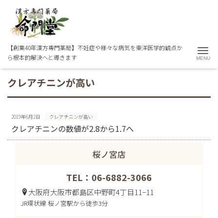
【創業40年漢方専門薬局】不妊症や様々な病気を東洋医学的観点か
Me
ら根本的解決へと導きます
クレアチニンが高い
2019年6月2日
クレアチニンが高い
クレアチニンの数値が2.8から1.7へ
桜ノ宮店
TEL：06-6882-3066
大阪府大阪市都島区中野町4丁目11−11
JR環状線 桜ノ宮駅から徒歩3分