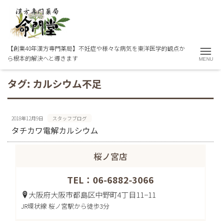
【創業40年漢方専門薬局】不妊症や様々な病気を東洋医学的観点か
Me
ら根本的解決へと導きます
タグ:
カルシウム不足
2018年12月9日
スタッフブログ
タチカワ電解カルシウム
桜ノ宮店
TEL：06-6882-3066
大阪府大阪市都島区中野町4丁目11−11
JR環状線 桜ノ宮駅から徒歩3分