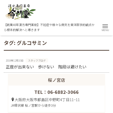
【創業40年漢方専門薬局】不妊症や様々な病気を東洋医学的観点か
Me
ら根本的解決へと導きます
タグ:
グルコサミン
2018年12月10日
スタッフブログ
正座が出来ない 歩けない 階段は避けたい
桜ノ宮店
TEL：06-6882-3066
大阪府大阪市都島区中野町4丁目11−11
JR環状線 桜ノ宮駅から徒歩3分