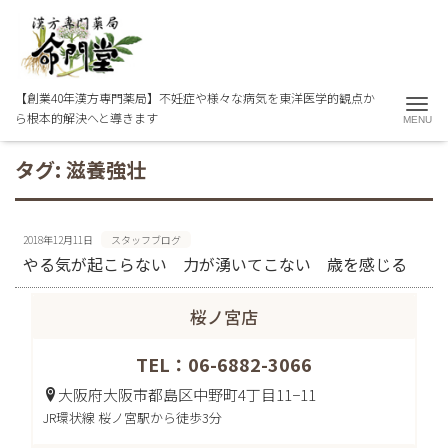
【創業40年漢方専門薬局】不妊症や様々な病気を東洋医学的観点か
Me
ら根本的解決へと導きます
タグ:
滋養強壮
2018年12月11日
スタッフブログ
やる気が起こらない 力が湧いてこない 歳を感じる
桜ノ宮店
TEL：06-6882-3066
大阪府大阪市都島区中野町4丁目11−11
JR環状線 桜ノ宮駅から徒歩3分