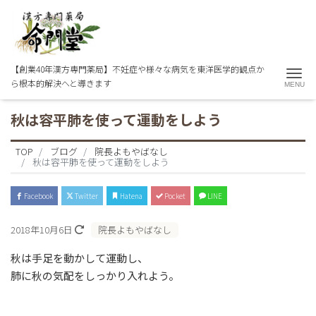
【創業40年漢方専門薬局】不妊症や様々な病気を東洋医学的観点か
Me
ら根本的解決へと導きます
秋は容平肺を使って運動をしよう
TOP
ブログ
院長よもやばなし
秋は容平肺を使って運動をしよう
Facebook
Twitter
Hatena
Pocket
LINE
2018年10月6日
院長よもやばなし
秋は手足を動かして運動し、
肺に秋の気配をしっかり入れよう。