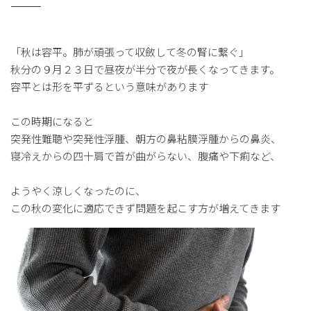
――――――――――――――――――――――――――――
「秋は容平。肺が頑張って収斂して冬の腎に繋ぐ」
秋分の９月２３日で昼夜が半分で夜が長くなってきます。
容平とは形を平ずるという意味があります
この時期になると
突発性難聴や突発性浮腫、朝方の鼻粘膜浮腫からの鼻炎、
寝冷えからの四十肩で首が曲がらない、腹痛や下痢など、
ようやく涼しくなったのに、
この秋の変化に適応できず問題を起こす方が増えてきます