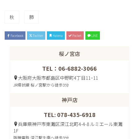
秋
肺
Facebook
Twitter
Hatena
Pocket
LINE
桜ノ宮店
TEL：06-6882-3066
大阪府大阪市都島区中野町4丁目11−11
JR環状線 桜ノ宮駅から徒歩3分
神戸店
TEL: 078-435-6918
兵庫県神戸市東灘区深江北町4-4-8 ルミエール東灘
1F
阪神電鉄 深江駅を南へ徒歩3分