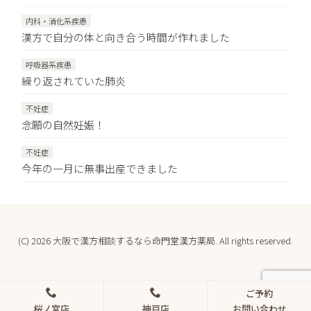
内科・消化系疾患
漢方で自分の体と向き合う時間が作れました
呼吸器系疾患
繰り返されていた肺炎
不妊症
念願の自然妊娠！
不妊症
今年の一月に無事出産できました
(C) 2026
大阪で漢方相談するなら命門堂漢方薬局
. All rights reserved.
ご予約
桜ノ宮店
神戸店
お問い合わせ