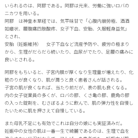
いられるのは、阿膠である。阿膠は元来、労働に強いロバの
ニカワを用いる。
阿膠 は神皇本草経では、気平味甘で「心腹内崩勞極、酒酒
如瘧状、腰腹痛四肢酸疼、女子下血、安胎、久服軽身益気」
とされ、
安胎（妊娠維持） 女子下血など流産予防や、疲労の極まり
から、生理がだらだら続いたり、血尿がでたり、足腰の痛みに
良いとされる。
阿膠をもちいると、子宮内膜が厚くなり生理量が増えたり、化
粧のりが良くなり、肌が潤うと良く患者さんが話される。
子宮の肌が良くなれば、当たり前だが、表の肌も良くなる。
内の女子従業員の多くが、ロバの膠、くさ亀の膠、鹿角の膠
の入った錠剤を、むさぼるように飲んで、肌の弾力性を自慢し
たいために肌を押さえて自慢している。
また母乳不足にも有効でこれは自分の娘にも実証済みだ。
妊娠中の女性の肌は一番一生で綺麗であるのは、生理で血を