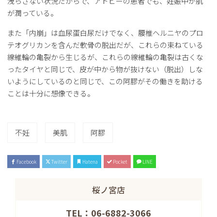
洩らさない状況だからで、アトピーの患者でも、妊娠中が肌
が潤っている。
また「内崩」は血尿蛋白尿だけでなく、腰椎ヘルニヤのプロ
テオグリカンを含んだ軟骨の脱出だが、これらの束ねている
線維輪の亀裂から生じるが、これらの線維輪の亀裂は古くな
ったタイヤと同じで、皮が中から物が抜けない（脱出）しな
いようにしているのと同じで、この阿膠がその働きを助ける
ことは十分に想像できる。
不妊
美肌
阿膠
Facebook
Twitter
Hatena
Pocket
LINE
桜ノ宮店
TEL：06-6882-3066