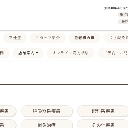
【創業40年漢方専
不妊症
スタッフ紹介
患者様の声
りさ鍼灸
質問
店舗案内
オンライン漢方相談
ご予約・お問
疾患
呼吸器系疾患
眼科系疾患
患
鍼灸治療
その他疾患